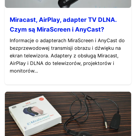
Miracast, AirPlay, adapter TV DLNA.
Czym są MiraScreen i AnyCast?
Informacje o adapterach MiraScreen i AnyCast do
bezprzewodowej transmisji obrazu i dźwięku na
ekran telewizora. Adaptery z obsługą Miracast,
AirPlay i DLNA do telewizorów, projektorów i
monitorów...