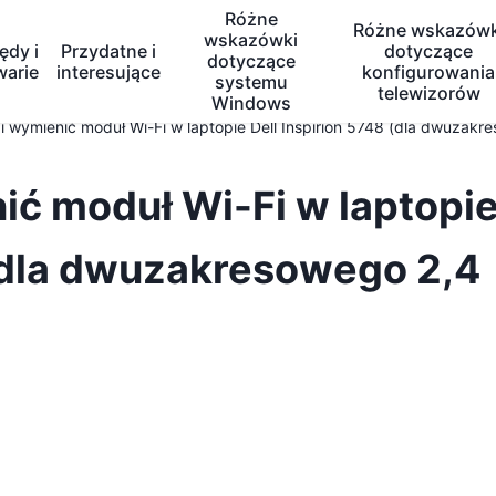
Różne
Różne wskazówk
wskazówki
ędy i
Przydatne i
dotyczące
dotyczące
warie
interesujące
konfigurowania
systemu
telewizorów
Windows
i wymienić moduł Wi-Fi w laptopie Dell Inspirion 5748 (dla dwuzakr
ić moduł Wi-Fi w laptopi
 (dla dwuzakresowego 2,4