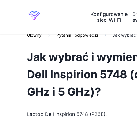
Konfigurowanie
Bł
sieci Wi-Fi
a
Główny
Pytania i odpowiedzi
Jak wybrać 
Jak wybrać i wymien
Dell Inspirion 5748
GHz i 5 GHz)?
Laptop Dell Inspirion 5748 (P26E).