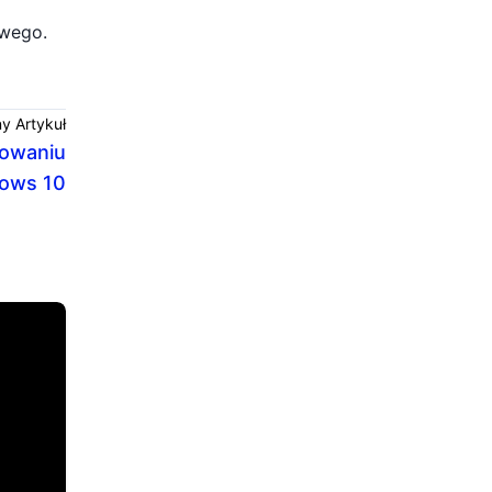
owego.
y Artykuł
lowaniu
dows 10