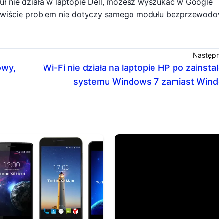
ł nie działa w laptopie Dell, możesz wyszukać w Google
zywiście problem nie dotyczy samego modułu bezprzewod
Następn
owy,
Wi-Fi nie działa na laptopie HP po zainsta
systemu Windows 7 zamiast Win