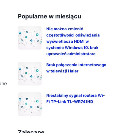
Popularne w miesiącu
Nie można zmienić
częstotliwości odświeżania
wyświetlacza HDMI w
systemie Windows 10: brak
uprawnień administratora
Brak połączenia internetowego
w telewizji Haier
one
Niestabilny sygnał routera Wi-
Fi TP-Link TL-WR741ND
Zalecane