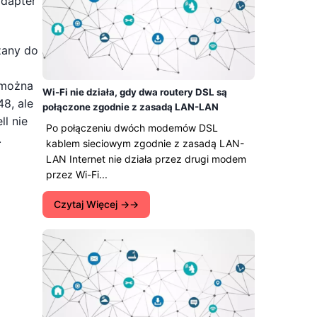
adapter
zany do
 można
Wi-Fi nie działa, gdy dwa routery DSL są
8, ale
połączone zgodnie z zasadą LAN-LAN
ll nie
Po połączeniu dwóch modemów DSL
.
kablem sieciowym zgodnie z zasadą LAN-
LAN Internet nie działa przez drugi modem
przez Wi-Fi...
Czytaj Więcej →