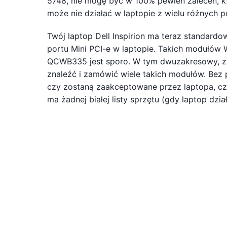
5748, nie mogę być w 100% pewien zaleceń, k
może nie działać w laptopie z wielu różnych
Twój laptop Dell Inspirion ma teraz standar
portu Mini PCI-e w laptopie. Takich modułów 
QCWB335 jest sporo. W tym dwuzakresowy, z 
znaleźć i zamówić wiele takich modułów. Bez 
czy zostaną zaakceptowane przez laptopa, czy 
ma żadnej białej listy sprzętu (gdy laptop dzi