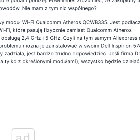
tóre podam poniżej. Powinieneś zrozumieć, że zakupiony 
 powodów. Nie mam z tym nic wspólnego?
dowy moduł Wi-Fi Qualcomm Atheros QCWB335. Jest podłąc
Wi-Fi, które pasują fizycznie zamiast Qualcomm Atheros
obsługą 2,4 GHz i 5 GHz. Czyli na tym samym Aliexpress
problemu można je zainstalować w swoim Dell Inspirion 574
zadziała, jest bardzo trudno odpowiedzieć. Jeśli firma De
ała tylko z określonymi modułami), wszystko będzie działać
ad