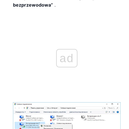
bezprzewodowa”
.
ad