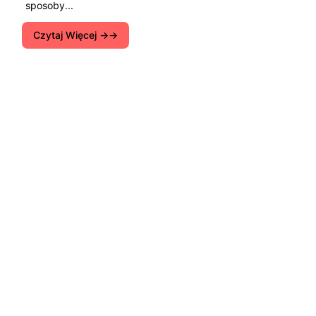
sposoby...
Czytaj Więcej →
Instrukcje dotyczące konfigurowania routerów
Wi-Fi. Wskazówki do rozwiązania różnych
problemów z internetu na komputery, smartfony,
tablety, telewizory