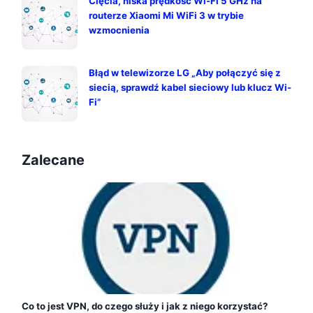
Cięcia, niska prędkość Wi-Fi 5 GHz na
routerze Xiaomi Mi WiFi 3 w trybie
wzmocnienia
Błąd w telewizorze LG „Aby połączyć się z
siecią, sprawdź kabel sieciowy lub klucz Wi-
Fi”
Zalecane
Co to jest VPN, do czego służy i jak z niego korzystać?