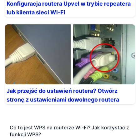
Konfiguracja routera Upvel w trybie repeatera
lub klienta sieci Wi-Fi
Jak przejść do ustawień routera? Otwórz
stronę z ustawieniami dowolnego routera
Co to jest WPS na routerze Wi-Fi? Jak korzystać z
funkcji WPS?