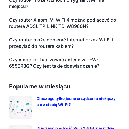
miejscu?
Czy router Xiaomi Mi WiFi 4 można podłączyć do
routera ADSL TP-LINK TD-W8960N?
Czy router może odbierać Internet przez Wi-Fi i
przesyłać do routera kablem?
Czy mogę zaktualizować antenę w TEW-
655BR3G? Czy jest takie doświadczenie?
Popularne w miesiącu
Dlaczego tylko jedno urządzenie nie łączy
się z siecią Wi-Fi?
Dlaczego prędkość WiFi 2,4 GHz jest dwa