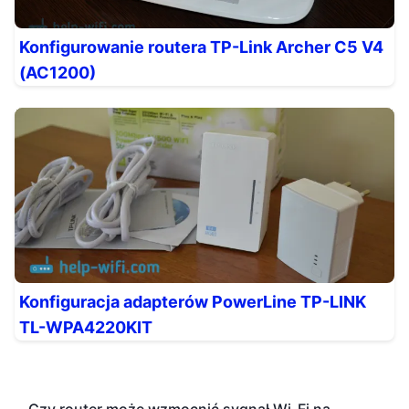
Konfigurowanie routera TP-Link Archer C5 V4
(AC1200)
Konfiguracja adapterów PowerLine TP-LINK
TL-WPA4220KIT
Czy router może wzmocnić sygnał Wi-Fi na