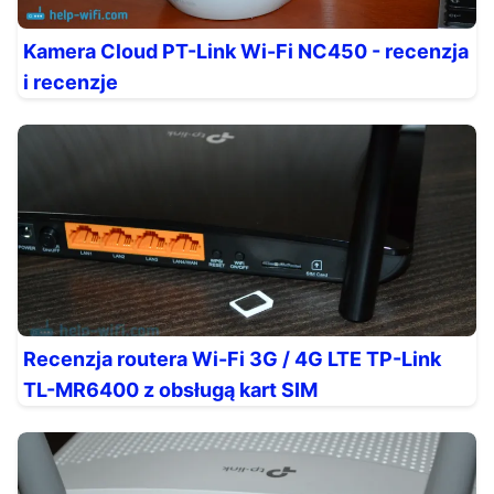
Kamera Cloud PT-Link Wi-Fi NC450 - recenzja
i recenzje
Recenzja routera Wi-Fi 3G / 4G LTE TP-Link
TL-MR6400 z obsługą kart SIM