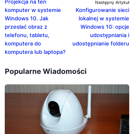
Projekcja na ten
Następny Artykuł
komputer w systemie
Konfigurowanie sieci
Windows 10. Jak
lokalnej w systemie
przesłać obraz z
Windows 10: opcje
telefonu, tabletu,
udostępniania i
komputera do
udostępnianie folderu
komputera lub laptopa?
Popularne Wiadomości