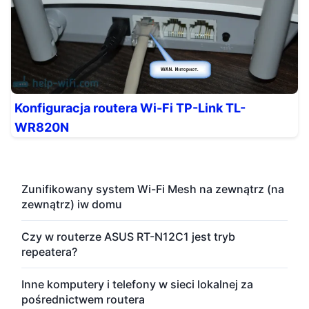
Konfiguracja routera Wi-Fi TP-Link TL-
WR820N
Zunifikowany system Wi-Fi Mesh na zewnątrz (na
zewnątrz) iw domu
Czy w routerze ASUS RT-N12C1 jest tryb
repeatera?
Inne komputery i telefony w sieci lokalnej za
pośrednictwem routera