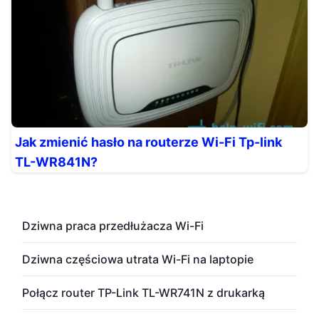
Jak zmienić hasło na routerze Wi-Fi Tp-link
TL-WR841N?
Dziwna praca przedłużacza Wi-Fi
Dziwna częściowa utrata Wi-Fi na laptopie
Połącz router TP-Link TL-WR741N z drukarką