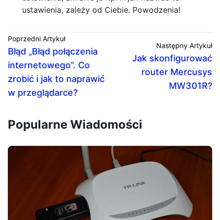
ustawienia, zależy od Ciebie. Powodzenia!
Poprzedni Artykuł
Następny Artykuł
Błąd „Błąd połączenia
Jak skonfigurować
internetowego”. Co
router Mercusys
zrobić i jak to naprawić
MW301R?
w przeglądarce?
Popularne Wiadomości