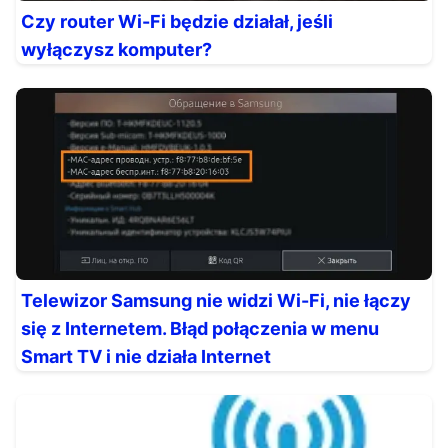
Czy router Wi-Fi będzie działał, jeśli
wyłączysz komputer?
Telewizor Samsung nie widzi Wi-Fi, nie łączy
się z Internetem. Błąd połączenia w menu
Smart TV i nie działa Internet