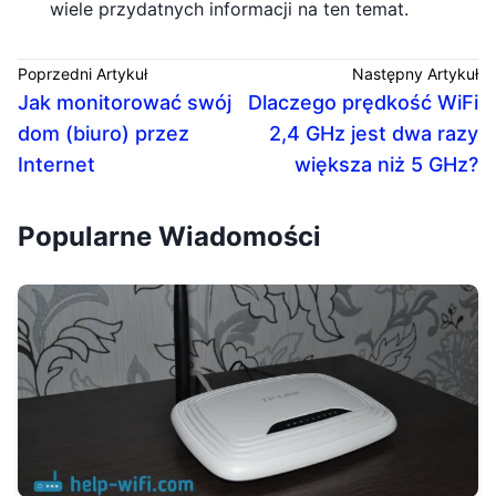
wiele przydatnych informacji na ten temat.
Poprzedni Artykuł
Następny Artykuł
Jak monitorować swój
Dlaczego prędkość WiFi
dom (biuro) przez
2,4 GHz jest dwa razy
Internet
większa niż 5 GHz?
Popularne Wiadomości