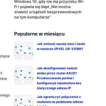
Windows 10, gdy nie ma przycisku Wi-
Fi i pojawia się błąd „Nie można
znaleźć urządzeń bezprzewodowych
na tym komputerze”
Popularne w miesiącu
Jak zmienić nazwę sieci i hasło
w routerze UPVEL UR-315BN?
etlane
Jak skonfigurować nadzór
 z
wideo przez router ASUS?
tkie
Przekierowanie portów i
konfiguracja rejestratora bez
statycznego adresu IP
ównego
Jak ograniczyć połączenie z
routerem na podstawie adresu