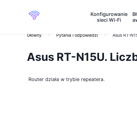
Konfigurowanie
Bł
sieci Wi-Fi
a
Główny
Pytania i odpowiedzi
Asus RT-N15U
Asus RT-N15U. Liczba
Router działa w trybie repeatera.