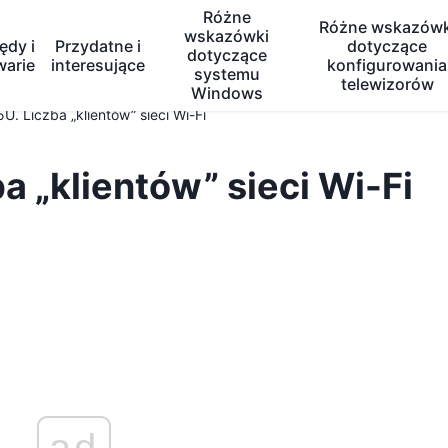
Różne
Różne wskazówk
wskazówki
ędy i
Przydatne i
dotyczące
dotyczące
warie
interesujące
konfigurowania
systemu
telewizorów
Windows
. Liczba „klientów” sieci Wi-Fi
 „klientów” sieci Wi-Fi
ad