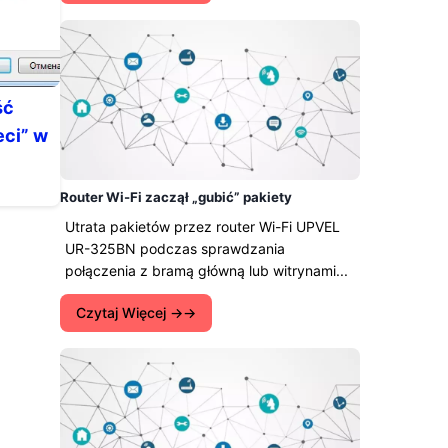
ść
eci” w
Router Wi-Fi zaczął „gubić” pakiety
Utrata pakietów przez router Wi-Fi UPVEL
UR-325BN podczas sprawdzania
połączenia z bramą główną lub witrynami...
Czytaj Więcej →