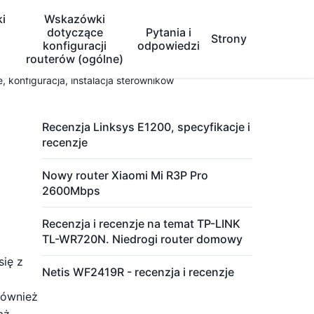
i
Wskazówki
dotyczące
Pytania i
Strony
konfiguracji
odpowiedzi
routerów (ogólne)
 konfiguracja, instalacja sterowników
Recenzja Linksys E1200, specyfikacje i
recenzje
Nowy router Xiaomi Mi R3P Pro
2600Mbps
Recenzja i recenzje na temat TP-LINK
TL-WR720N. Niedrogi router domowy
się z
Netis WF2419R - recenzja i recenzje
również