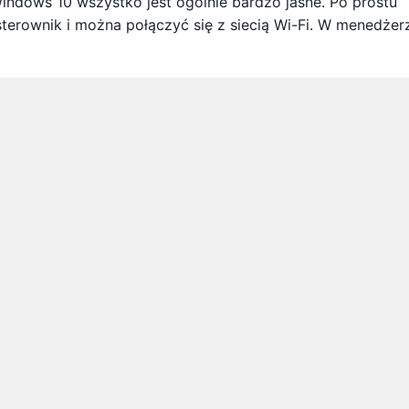
ndows 10 wszystko jest ogólnie bardzo jasne. Po prostu
terownik i można połączyć się z siecią Wi-Fi. W menedżer