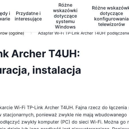
Różne
Różne wskazówk
wskazówki
ędy i
Przydatne i
dotyczące
dotyczące
warie
interesujące
konfigurowania
systemu
telewizorów
Windows
erów (ogólne)
Adapter Wi-Fi TP-Link Archer T4UH: podłączenie,
nk Archer T4UH:
racja, instalacja
rcie Wi-Fi TP-Link Archer T4UH. Fajna rzecz do łączenia 
ów stacjonarnych, ponieważ zwykle nie mają wbudowanego
 podłączyć zwykły komputer (PC) do sieci Wi-Fi. Można go 