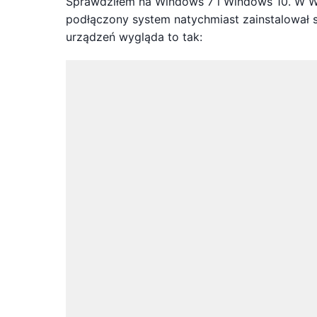
Sprawdziłem na Windows 7 i Windows 10. W Wi
podłączony system natychmiast zainstalował s
urządzeń wygląda to tak: