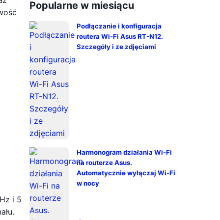
aż
Popularne w miesiącu
iwość
Podłączanie i konfiguracja
routera Wi-Fi Asus RT-N12.
Szczegóły i ze zdjęciami
Harmonogram działania Wi-Fi
na routerze Asus.
Automatycznie wyłączaj Wi-Fi
w nocy
Hz i 5
ału.