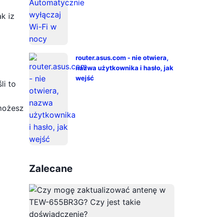
k iz
router.asus.com - nie otwiera,
nazwa użytkownika i hasło, jak
wejść
li to
 możesz
Zalecane