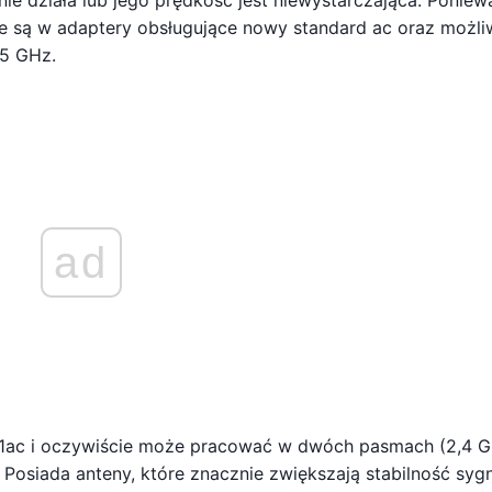
ie działa lub jego prędkość jest niewystarczająca. Poniew
 są w adaptery obsługujące nowy standard ac oraz możl
 5 GHz.
ad
11ac i oczywiście może pracować w dwóch pasmach (2,4 G
 Posiada anteny, które znacznie zwiększają stabilność sygn