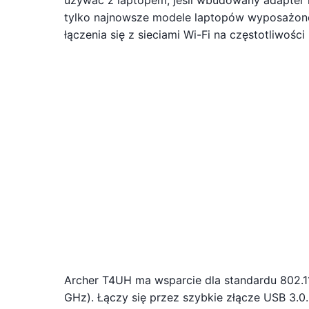
używać z laptopem, jeśli wbudowany adapter n
tylko najnowsze modele laptopów wyposażone
łączenia się z sieciami Wi-Fi na częstotliwości
Archer T4UH ma wsparcie dla standardu 802.
GHz). Łączy się przez szybkie złącze USB 3.0.