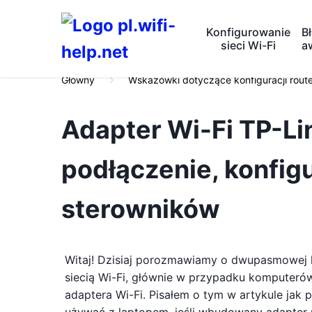
Konfigurowanie
Bł
sieci Wi-Fi
a
Główny
Wskazówki dotyczące konfiguracji rout
Adapter Wi-Fi TP-Li
podłączenie, konfigu
sterowników
Witaj! Dzisiaj porozmawiamy o dwupasmowej ka
siecią Wi-Fi, głównie w przypadku komputer
adaptera Wi-Fi. Pisałem o tym w artykule jak