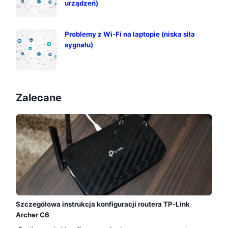
urządzeń)
Problemy z Wi-Fi na laptopie (niska siła
sygnału)
Zalecane
Szczegółowa instrukcja konfiguracji routera TP-Link
Archer C6