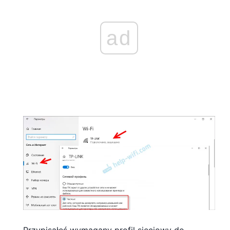
ad
Przypisałeś wymagany profil sieciowy do