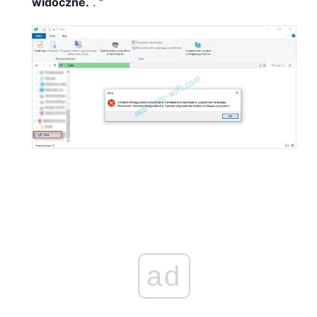
widoczne.
.
”
ad